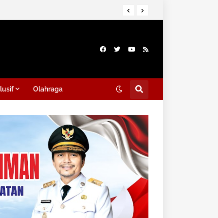
lusif
Olahraga