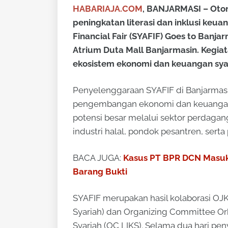
HABARIAJA.COM
, BANJARMASI – Otor
peningkatan literasi dan inklusi keu
Financial Fair (SYAFIF) Goes to Banja
Atrium Duta Mall Banjarmasin. Kegia
ekosistem ekonomi dan keuangan syari
Penyelenggaraan SYAFIF di Banjarma
pengembangan ekonomi dan keuangan sy
potensi besar melalui sektor perdaga
industri halal, pondok pesantren, sert
BACA JUGA:
Kasus PT BPR DCN Masuk
Barang Bukti
SYAFIF merupakan hasil kolaborasi OJ
Syariah) dan Organizing Committee Ork
Syariah (OC LIKS). Selama dua hari p