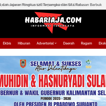
l dan Jajaran Ringkus 126 Tersangka dan Sita Ratusan Barbuk
Ekbis
Hiburan
Advertorial
Daerah
Ragam
Eksk