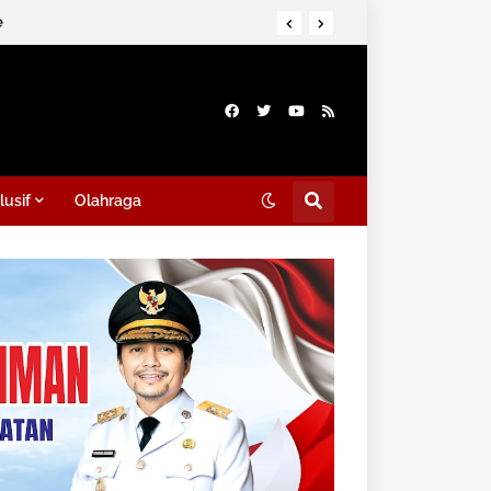
n Listrik
ue
lusif
Olahraga