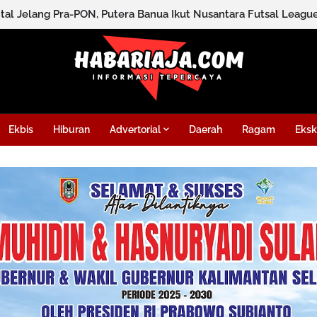
sam Asam, Ombudsman Minta PLN Percepat Perbaikan Ganggua
tal Jelang Pra-PON, Putera Banua Ikut Nusantara Futsal Leag
Ekbis
Hiburan
Advertorial
Daerah
Ragam
Eksk