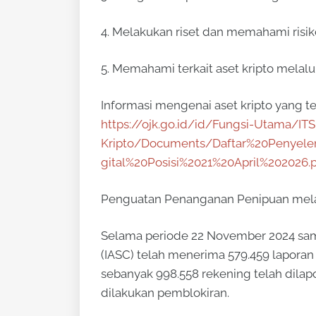
4. Melakukan riset dan memahami risiko
5. Memahami terkait aset kripto melal
Informasi mengenai aset kripto yang 
https://ojk.go.id/id/Fungsi-Utama/IT
Kripto/Documents/Daftar%20Penyel
gital%20Posisi%2021%20April%202026.
Penguatan Penanganan Penipuan melal
Selama periode 22 November 2024 sam
(IASC) telah menerima 579.459 laporan
sebanyak 998.558 rekening telah dilapor
dilakukan pemblokiran.