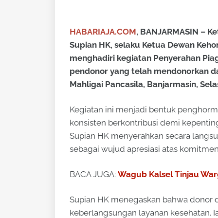
HABARIAJA.COM
, BANJARMASIN – Ketu
Supian HK, selaku Ketua Dewan Kehor
menghadiri kegiatan
Penyerahan Pia
pendonor yang telah mendonorkan dar
Mahligai Pancasila, Banjarmasin, Se
Kegiatan ini menjadi bentuk penghorm
konsisten berkontribusi demi kepenti
Supian HK menyerahkan secara langs
sebagai wujud apresiasi atas komitme
BACA JUGA:
Wagub Kalsel Tinjau War
Supian HK menegaskan bahwa donor da
keberlangsungan layanan kesehatan. I