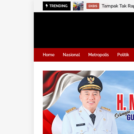
Polda Kalse
TRENDING
KRIMINAL
Home
Nasional
Metropolis
Politik