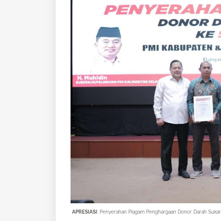
APRESIASI
: P
enyerahan Piagam Penghargaan Donor Darah Sukar