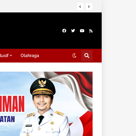
lusif
Olahraga