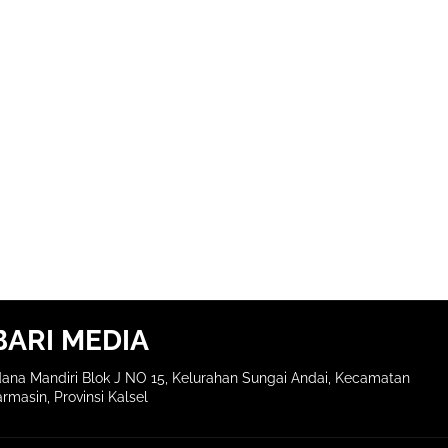
BARI MEDIA
ana Mandiri Blok J NO 15, Kelurahan Sungai Andai, Kecamatan
rmasin, Provinsi Kalsel