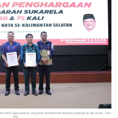
ela (DDS)
bagi pendonor yang telah mendonorkan darahnya sebanyak 50 dan 75 kali - Foto
Dok