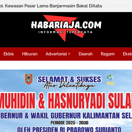
l dan Jajaran Ringkus 126 Tersangka dan Sita Ratusan Barbuk
Ekbis
Hiburan
Advertorial
Daerah
Ragam
Eksk