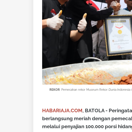
REKOR
: Pemecahan rekor Museum Rekor-Dunia Indonesia (M
HABARIAJA.COM
, BATOLA - Peringata
berlangsung meriah dengan pemecah
melalui penyajian 100.000 porsi hid