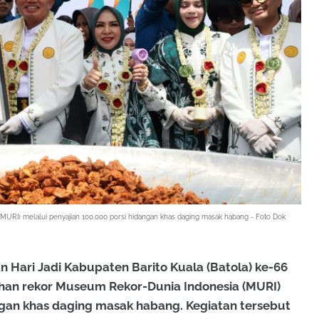
URI) melalui penyajian 100.000 porsi hidangan khas daging masak habang - Foto Dok
n Hari Jadi Kabupaten Barito Kuala (Batola) ke-66
an rekor Museum Rekor-Dunia Indonesia (MURI)
angan khas daging masak habang. Kegiatan tersebut