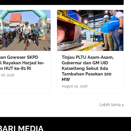
san Goweser SKPD
Tinjau PLTU Asam-Asam,
l Rayakan Harjad ke-
Gubernur dan GM UID
n HUT ke-81 RI
Kalselteng Sebut Ada
Tambahan Pasokan 100
 06, 2026
MW
August 05, 2026
Lebih lama
BARI MEDIA