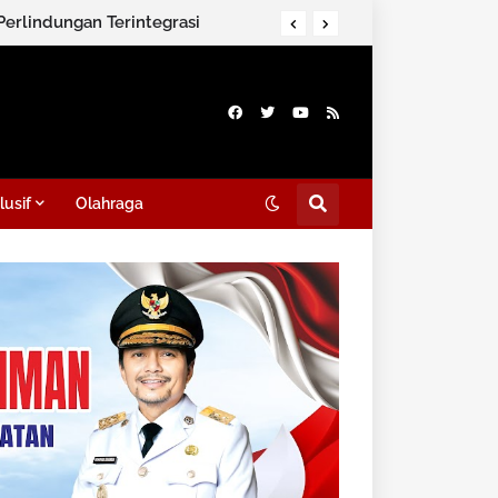
Direktorat Intelkam Polda Kalsel Ajak Masyarakat Perkuat Persatuan Melalui Silaturahmi dan Dialog Kamtibmas di HSS
lusif
Olahraga