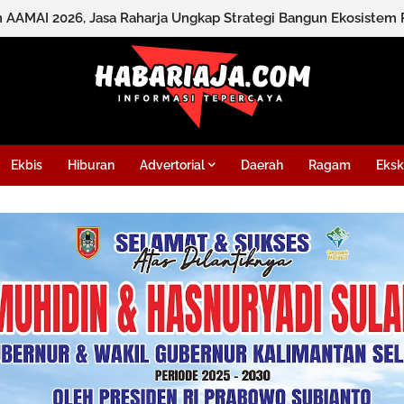
Ekbis
Hiburan
Advertorial
Daerah
Ragam
Eksk