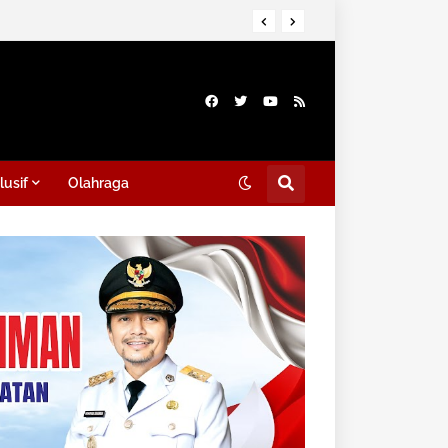
lusif
Olahraga