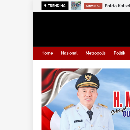
Polda Kalse
TRENDING
KRIMINAL
Home
Nasional
Metropolis
Politik