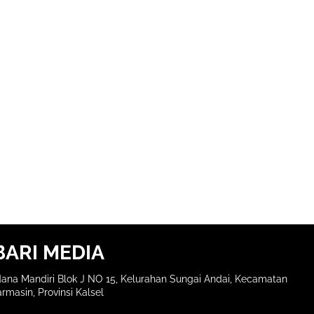
BARI MEDIA
ana Mandiri Blok J NO 15, Kelurahan Sungai Andai, Kecamatan
rmasin, Provinsi Kalsel