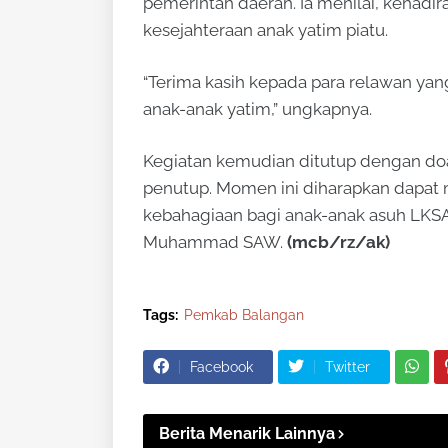
pemerintah daerah. Ia menilai, kehadi
kesejahteraan anak yatim piatu.
“Terima kasih kepada para relawan yan
anak-anak yatim,” ungkapnya.
Kegiatan kemudian ditutup dengan doa
penutup. Momen ini diharapkan dapa
kebahagiaan bagi anak-anak asuh LKSA
Muhammad SAW.
(mcb/rz/ak)
Tags:
Pemkab Balangan
Facebook
Twitter
Berita Menarik Lainnya