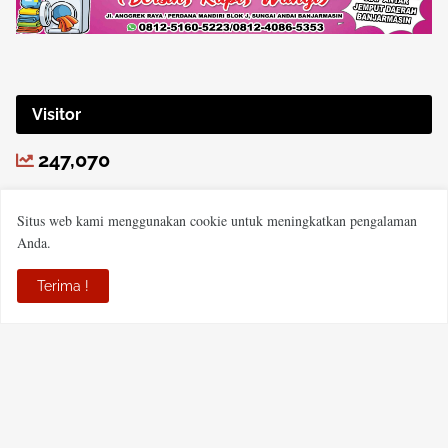
Visitor
247,070
Situs web kami menggunakan cookie untuk meningkatkan pengalaman
Anda.
Terima !
PT MECCA HABARI MEDIA
JL Padat Karya Komplek Perdana Mandiri Blok J NO 15,
Kelurahan Sungai Andai, Kecamatan Banjarmasin Utara, Kota
Banjarmasin, Provinsi Kalsel