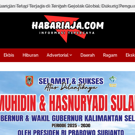
sel Dukung Polda Perkuat Pemberantasan Narkoba di Banua
Ekbis
Hiburan
Advertorial
Daerah
Ragam
Eksk