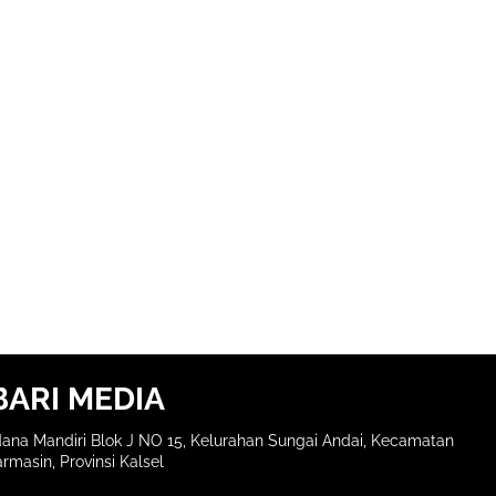
BARI MEDIA
ana Mandiri Blok J NO 15, Kelurahan Sungai Andai, Kecamatan
rmasin, Provinsi Kalsel