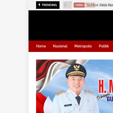
DPRD Kal
TRENDING
DPRD KALSEL
Home
Nasional
Metropolis
Politik