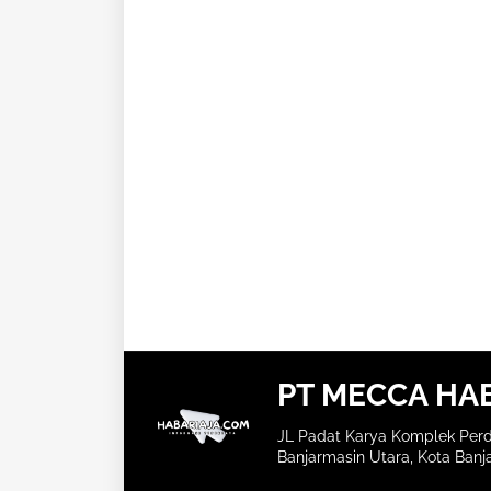
PT MECCA HA
JL Padat Karya Komplek Perd
Banjarmasin Utara, Kota Banja