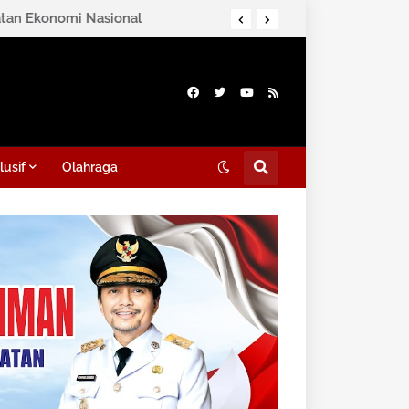
lusif
Olahraga