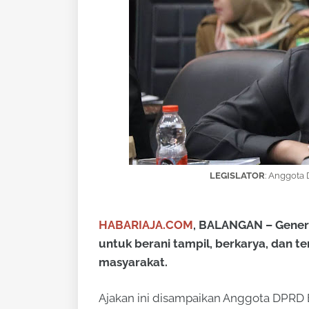
LEGISLATOR
:
Anggota D
HABARIAJA.COM
, BALANGAN – Genera
untuk berani tampil, berkarya, dan te
masyarakat.
Ajakan ini disampaikan Anggota DPRD B