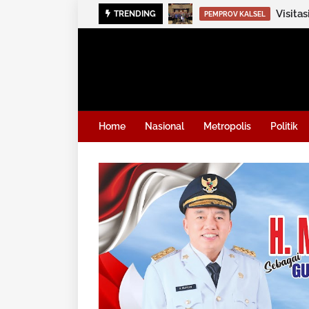
Visita
TRENDING
PEMPROV KALSEL
Home
Nasional
Metropolis
Politik