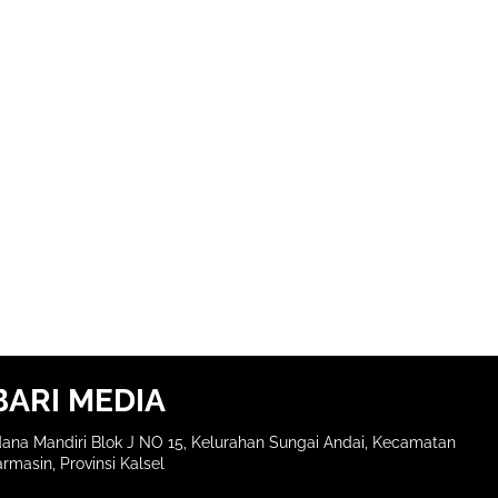
BARI MEDIA
ana Mandiri Blok J NO 15, Kelurahan Sungai Andai, Kecamatan
rmasin, Provinsi Kalsel