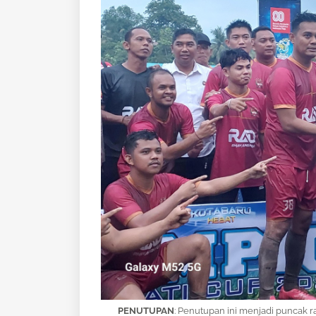
PENUTUPAN
:
Penutupan ini menjadi puncak r