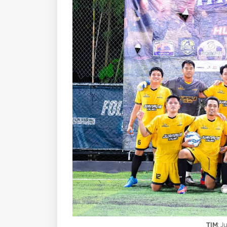
TIM
: J