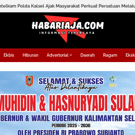
Ekbis
Hiburan
Advertorial
Daerah
Ragam
Eksk