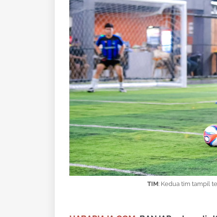
TIM
: K
edua tim tampil t