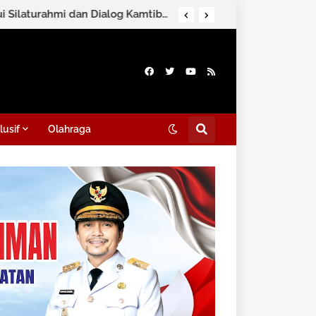
Direktorat Intelkam Polda Kalsel Ajak Masyarakat Perkuat Persatuan Melalui Silaturahmi dan Dialog Kamtibmas di HSS
lusif
Olahraga