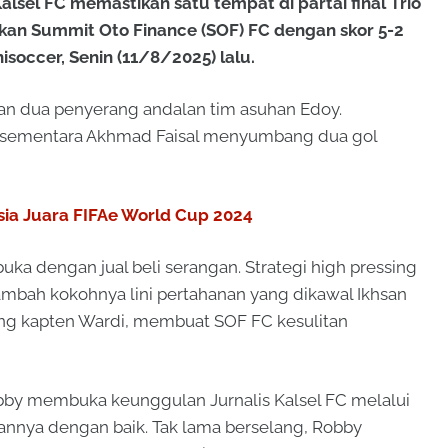
Kalsel FC memastikan satu tempat di partai final Trio
an Summit Oto Finance (SOF) FC dengan skor 5-2
isoccer, Senin (11/8/2025) lalu.
man dua penyerang andalan tim asuhan Edoy.
 sementara Akhmad Faisal menyumbang dua gol
sia Juara FIFAe World Cup 2024
buka dengan jual beli serangan. Strategi high pressing
tambah kokohnya lini pertahanan yang dikawal Ikhsan
sang kapten Wardi, membuat SOF FC kesulitan
y membuka keunggulan Jurnalis Kalsel FC melalui
nnya dengan baik. Tak lama berselang, Robby