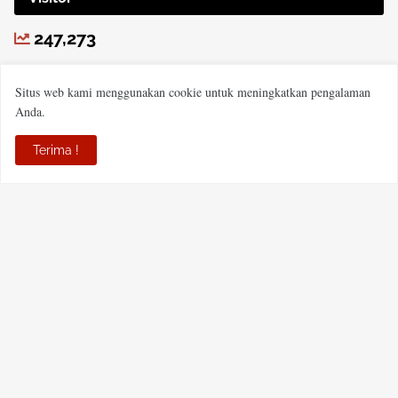
247,273
Situs web kami menggunakan cookie untuk meningkatkan pengalaman
Anda.
Terima !
PT MECCA HABARI MEDIA
JL Padat Karya Komplek Perdana Mandiri Blok J NO 15,
Kelurahan Sungai Andai, Kecamatan Banjarmasin Utara, Kota
Banjarmasin, Provinsi Kalsel