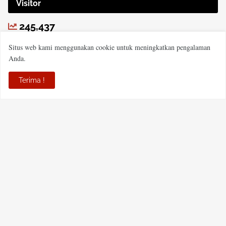
Visitor
245,437
Situs web kami menggunakan cookie untuk meningkatkan pengalaman
Anda.
Terima !
PT MECCA HABARI MEDIA
JL Padat Karya Komplek Perdana Mandiri Blok J NO 15,
Kelurahan Sungai Andai, Kecamatan Banjarmasin Utara, Kota
Banjarmasin, Provinsi Kalsel