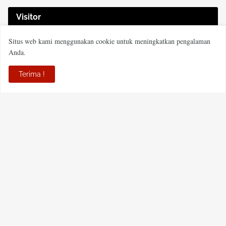
Visitor
Situs web kami menggunakan cookie untuk meningkatkan pengalaman
Anda.
Terima !
PT MECCA HABARI MEDIA
JL Padat Karya Komplek Perdana Mandiri Blok J NO 15,
Kelurahan Sungai Andai, Kecamatan Banjarmasin Utara, Kota
Banjarmasin, Provinsi Kalsel