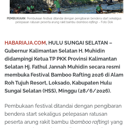
PEMBUKAAN
: Pembukaan festival ditandai dengan pengibaran bendera start sekaligus
pelepasan ratusan peserta arung rakit bambu (
bamboo rafting
) - Foto Dok
HABARIAJA.COM
, HULU SUNGAI SELATAN –
Gubernur Kalimantan Selatan H. Muhidin
didampingi Ketua TP PKK Provinsi Kalimantan
Selatan Hj. Fathul Jannah Muhidin secara resmi
membuka Festival Bamboo Rafting 2026 di Alam
Roh Tujuh Resort, Loksado, Kabupaten Hulu
Sungai Selatan (HSS), Minggu (28/6/2026).
Pembukaan festival ditandai dengan pengibaran
bendera start sekaligus pelepasan ratusan
peserta arung rakit bambu (
bamboo rafting
) yang