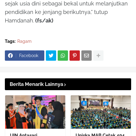
sejak usia dini sebagai bekal untuk melanjutkan
pendidikan ke jenjang berikutnya," tutup
Hamdanah.
(fs/ak)
Tags:
Ragam
Facebook
Berita Menarik Lainnya
UIN Antasari
Uniska MAB Cetak 494