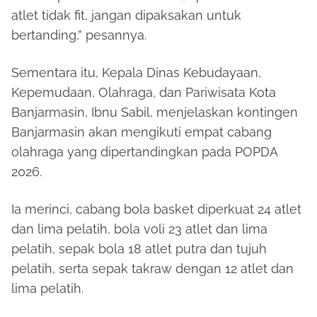
atlet tidak fit, jangan dipaksakan untuk
bertanding,” pesannya.
Sementara itu, Kepala Dinas Kebudayaan,
Kepemudaan, Olahraga, dan Pariwisata Kota
Banjarmasin,
Ibnu Sabil
, menjelaskan kontingen
Banjarmasin akan mengikuti empat cabang
olahraga yang dipertandingkan pada POPDA
2026.
Ia merinci, cabang bola basket diperkuat 24 atlet
dan lima pelatih, bola voli 23 atlet dan lima
pelatih, sepak bola 18 atlet putra dan tujuh
pelatih, serta sepak takraw dengan 12 atlet dan
lima pelatih.