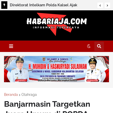
Direktorat Intelkam Polda Kalsel Ajak
Masyarakat Perkuat Persatuan Melalui
Silaturahmi dan Dialog Kamtibmas di HSS
Beranda
Olahraga
Banjarmasin Targetkan