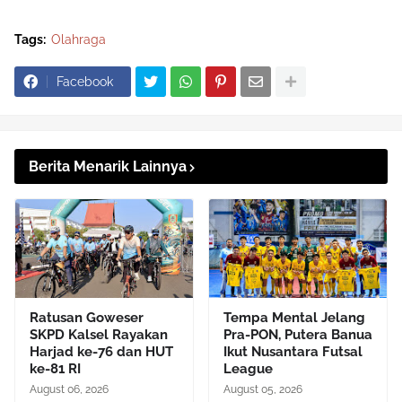
Tags:
Olahraga
Facebook
Berita Menarik Lainnya
Ratusan Goweser
Tempa Mental Jelang
SKPD Kalsel Rayakan
Pra-PON, Putera Banua
Harjad ke-76 dan HUT
Ikut Nusantara Futsal
ke-81 RI
League
August 06, 2026
August 05, 2026