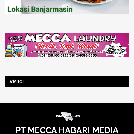
Visitor
PT MECCA HABARI MEDIA