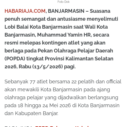
Foto Dok
HABARIAJA.COM
, BANJARMASIN – Suasana
penuh semangat dan antusiasme menyelimuti
Lobi Balai Kota Banjarmasin saat Wali Kota
Banjarmasin,
Muhammad Yamin HR
, secara
resmi melepas kontingen atlet yang akan
berlaga pada Pekan Olahraga Pelajar Daerah
(POPDA) tingkat Provinsi Kalimantan Selatan
2026, Rabu (13/5/2026) pagi.
Sebanyak 77 atlet bersama 22 pelatih dan official
akan mewakili Kota Banjarmasin pada ajang
olahraga pelajar yang dijadwalkan berlangsung
pada 18 hingga 24 Mei 2026 di Kota Banjarmasin
dan Kabupaten Banjar.