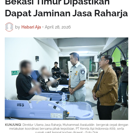
Bekasi Timur Dipastikan
Dapat Jaminan Jasa Raharja
by
Habari Aja
•
April 28, 2026
KUNJUNGI
: Direktur Utama Jasa Raharja,
Muhammad Awaluddin bergerak cepat dengan
melakukan koordinasi bersama pihak kepolisian, PT Kereta Api Indonesia (KAI), serta
rumah sakit tempat korban dirawat - Foto Dok