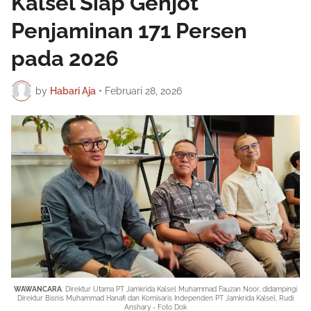
Kalsel Siap Genjot
Penjaminan 171 Persen
pada 2026
by
Habari Aja
•
Februari 28, 2026
WAWANCARA
: Direktur Utama PT Jamkrida Kalsel
Muhammad Fauzan Noor
, didampingi
Direktur Bisnis
Muhammad Hanafi dan
Komisaris Independen PT Jamkrida Kalsel,
Rudi
Anshary - Foto Dok