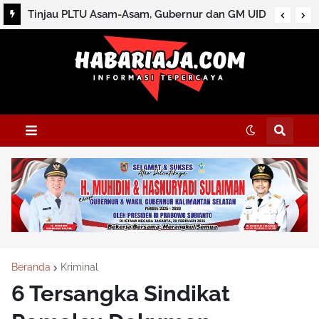
Sektor Jasa Keuangan Tetap Terjaga di Tengah
Tinjau PLTU Asam-Asam, Gubernur dan GM UID
Gejolak Global, Dukung Penguatan Ekonomi
Kalselteng Sebut Ada Tambahan Pasokan 100
Nasional
MW
Beranda
Kriminal
6 Tersangka Sindikat