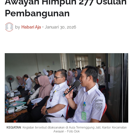
Awayan Himpun 277 Usulan
Pembangunan
by
Habari Aja
•
Januari 30, 2026
KEGIATAN
: Kegiatan tersebut dilaksanakan di
Aula Temenggung Jalil, Kantor Kecamatan
Awayan - Foto Dok