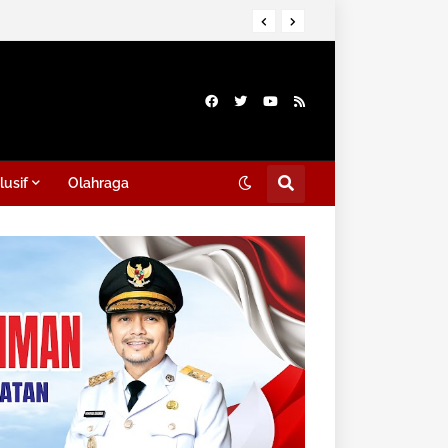
lusif
Olahraga