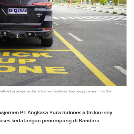
efleksikan pelayanan dan fasilitas kendarudaraan bagi pengguna jasa - Foto Dok
ajemen PT Angkasa Pura Indonesia (InJourney
proses kedatangan penumpang di Bandara