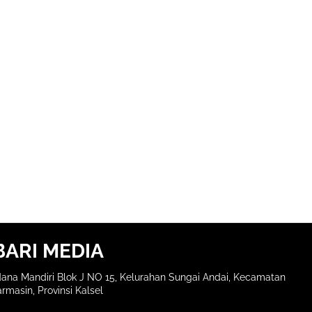
BARI MEDIA
ana Mandiri Blok J NO 15, Kelurahan Sungai Andai, Kecamatan
rmasin, Provinsi Kalsel