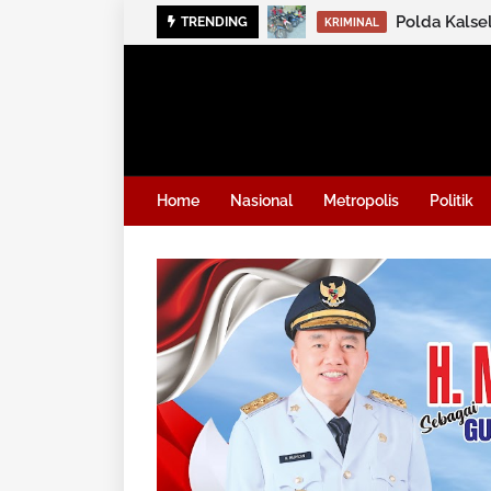
Polda Kalse
TRENDING
KRIMINAL
Home
Nasional
Metropolis
Politik