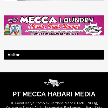
Visitor
PT MECCA HABARI MEDIA
JL Padat Karya Komplek Perdana Mandiri Blok J NO 15,
Kelurahan Sungai Andai, Kecamatan Banjarmasin Utara, Kota