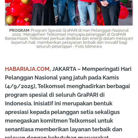
PROGRAM
: Program Spesial GraPARI di Hari Pelanggan Nasional
2025 : Manajemen Telkomsel menyapa pelanggan di GraPARI
Banjarmasin. Telkomsel perkuat dedikasi dan energi dalam melayani
sepenuh hati, memberikan pelayanan terbaik dan inovatif bagi
seluruh pelanggan - Foto Istimewa
HABARIAJA.COM
, JAKARTA – Memperingati Hari
Pelanggan Nasional yang jatuh pada Kamis
(4/9/2025), Telkomsel menghadirkan berbagai
program spesial di seluruh GraPARI di
Indonesia. Inisiatif ini merupakan bentuk
apresiasi kepada pelanggan setia sekaligus
menegaskan komitmen Telkomsel untuk
senantiasa memberikan layanan terbaik dan
relevan dengan kebutuhan masyarakat.