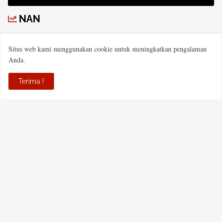
NAN
Situs web kami menggunakan cookie untuk meningkatkan pengalaman
Anda.
Terima !
PT MECCA HABARI MEDIA
JL Padat Karya Komplek Perdana Mandiri Blok J NO 15,
Kelurahan Sungai Andai, Kecamatan Banjarmasin Utara, Kota
Banjarmasin, Provinsi Kalsel