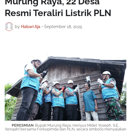
Murung Raya, 22 Desa
Resmi Teraliri Listrik PLN
by
Habari Aja
•
September 18, 2025
PERESMIAN
: Bupati Murung Raya, Heriyus Midel Yoseph, S.E.,
(tengah) bersama Forkopimda dan PLN, secara simbolis menyalakan