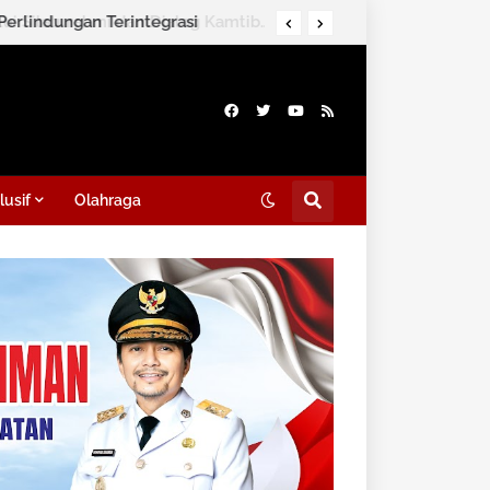
Direktorat Intelkam Polda Kalsel Ajak Masyarakat Perkuat Persatuan Melalui Silaturahmi dan Dialog Kamtibmas di HSS
lusif
Olahraga