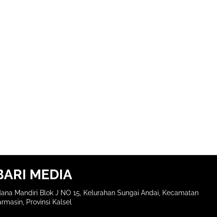
BARI MEDIA
ana Mandiri Blok J NO 15, Kelurahan Sungai Andai, Kecamatan
rmasin, Provinsi Kalsel