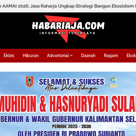
Ekbis
Hiburan
Advertorial
Daerah
Ragam
Eksk