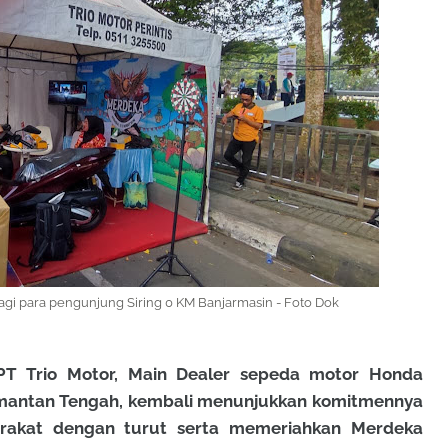
agi para pengunjung Siring 0 KM Banjarmasin - Foto Dok
T Trio Motor, Main Dealer sepeda motor Honda
limantan Tengah, kembali menunjukkan komitmennya
akat dengan turut serta memeriahkan Merdeka