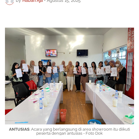
by
Habari Aja
•
Agustus 15, 2025
ANTUSIAS
: Acara yang berlangsung di area showroom itu diikuti
peserta dengan antusias - Foto Dok