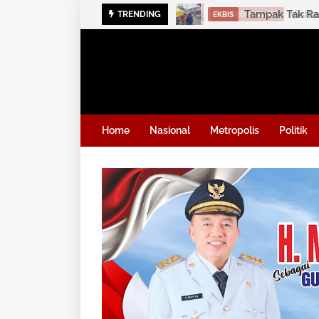
Tampak Tak Rap
TRENDING
EKBIS
Home
Nasional
Metropolis
Politik