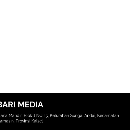
BARI MEDIA
ana Mandiri Blok J NO 15, Kelurahan Sungai Andai, Kecamatan
rmasin, Provinsi Kalsel