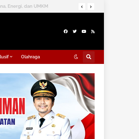
lusif
Olahraga