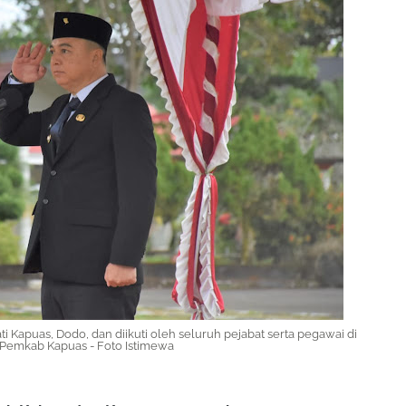
i Kapuas, Dodo, dan diikuti oleh seluruh pejabat serta pegawai di
Pemkab Kapuas - Foto Istimewa