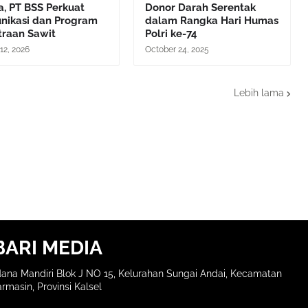
, PT BSS Perkuat
Donor Darah Serentak
nikasi dan Program
dalam Rangka Hari Humas
traan Sawit
Polri ke-74
12, 2026
October 24, 2025
Lebih lama
BARI MEDIA
ana Mandiri Blok J NO 15, Kelurahan Sungai Andai, Kecamatan
rmasin, Provinsi Kalsel