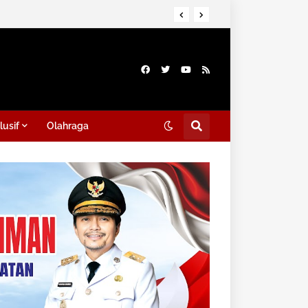
lusif
Olahraga