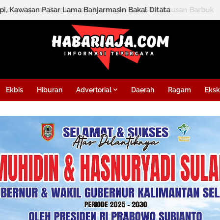
l dan Jajaran Ringkus 126 Tersangka dan Sita Ratusan Barbuk
Ekbis
Hiburan
Advertorial
Daerah
Ragam
Eksk