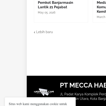
Pemkot Banjarmasin
Media
Lantik 21 Pejabat
Komu
Kemi
May 05, 2026
March 
Lebih baru
PT MECCA HA
JL Padat Karya Komplek Perd
Banjarmasin Utara, Kota Banja
Situs web kami menggunakan cookie untuk