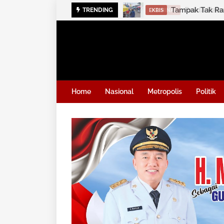
Polda Kalse
TRENDING
KRIMINAL
Home
Nasional
Metropolis
Politik