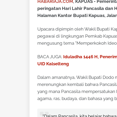
HABARIAJA.COM
, KAPUAS - Pemerin
peringatan Hari Lahir Pancasila dan 
Halaman Kantor Bupati Kapuas, Jala
Upacara dipimpin oleh Wakil Bupati Kap
pegawai di lingkungan Pemkab Kapuas. 
mengusung tema "Memperkokoh Ideolog
BACA JUGA:
Iduladha 1446 H, Peneri
UID Kalselteng
Dalam amanatnya, Wakil Bupati Dodo 
merenungkan kembali bahwa Pancasila
yang mana Pancasila mempersatukan leb
agama, ras, budaya, dan bahasa yang 
"Dalam Pancasila, kita belajar bahw