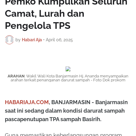
Pemko Kumpulkan Seluruh
Camat, Lurah dan
Pengelola TPS
by
Habari Aja
•
April 06, 2025
ARAHAN
: Wakil Wali Kota Banjarmasin Hj. Ananda menyampaikan
arahan terkait penanganan darurat sampah - Foto Dok prokom
HABARIAJA.COM
, BANJARMASIN - Banjarmasin
saat ini sedang dalam kondisi darurat sampah
pascapenutupan TPA sampah Basirih.
Guna memastikan keberlangsungan program