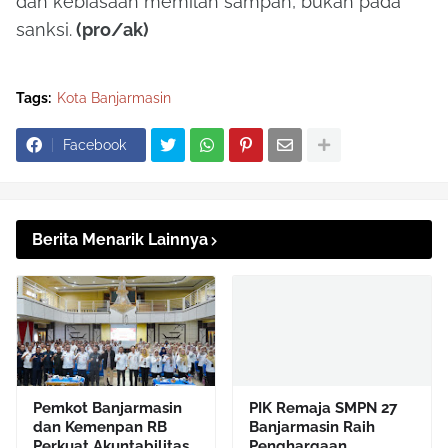
dan kebiasaan memilah sampah, bukan pada
sanksi.
(pro/ak)
Tags:
Kota Banjarmasin
Facebook
Berita Menarik Lainnya
Pemkot Banjarmasin
PIK Remaja SMPN 27
dan Kemenpan RB
Banjarmasin Raih
Perkuat Akuntabilitas
Penghargaan