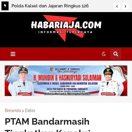
Ratusan Goweser SKPD Kalsel Rayakan Harjad
ke-76 dan HUT ke-81 RI
Beranda
Ekbis
PTAM Bandarmasih