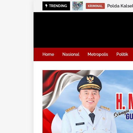
Polda Kalse
TRENDING
KRIMINAL
Home
Nasional
Metropolis
Politik