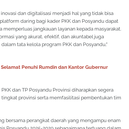
ovasi dan digitalisasi menjadi hal yang tidak bisa
 platform daring bagi kader PKK dan Posyandu dapat
ta memperluas jangkauan layanan kepada masyarakat.
masi yang akurat, efektif, dan akuntabel juga
i dalam tata kelola program PKK dan Posyandu,”
Selamat Penuhi Rumdin dan Kantor Gubernur
 TP PKK dan TP Posyandu Provinsi diharapkan segera
ngkat provinsi serta memfasilitasi pembentukan tim
enjang bersama perangkat daerah yang mengampu enam
gis Posyandu 2025-2029 sebagaimana tertuang dalam