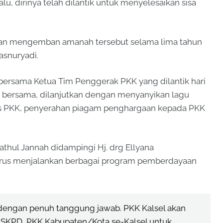
u, dirinya telah dilantik untuk menyelesaikan sisa
u akan mengemban amanah tersebut selama lima tahun
asnuryadi.
 bersama Ketua Tim Penggerak PKK yang dilantik hari
to bersama, dilanjutkan dengan menyanyikan lagu
rs PKK, penyerahan piagam penghargaan kepada PKK
Fathul Jannah didampingi Hj. drg Ellyana
rus menjalankan berbagai program pemberdayaan
dengan penuh tanggung jawab. PKK Kalsel akan
a SKPD, PKK Kabupaten/Kota se-Kalsel untuk