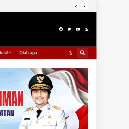
lusif
Olahraga