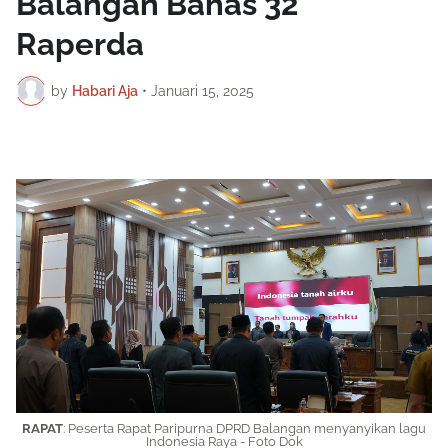
Balangan Bahas 32
Raperda
by
Habari Aja
•
Januari 15, 2025
RAPAT
: Peserta Rapat Paripurna DPRD Balangan menyanyikan lagu
Indonesia Raya - Foto Dok